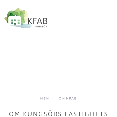
Skip to main content
Förenkla livet – bo
nära
HEM
OM KFAB
OM KUNGSÖRS FASTIGHETS