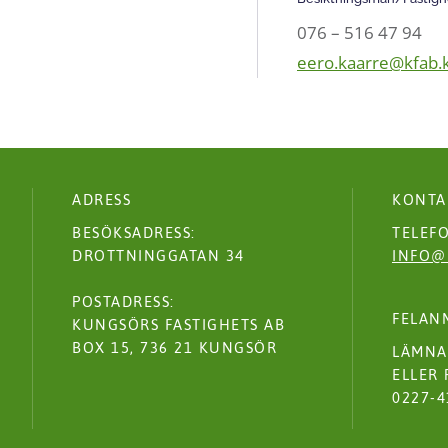
076 – 516 47 94
eero.kaarre@kfab.
ADRESS
KONTA
BESÖKSADRESS:
TELEFO
DROTTNINGGATAN 34
INFO@
POSTADRESS:
FELAN
KUNGSÖRS FASTIGHETS AB
BOX 15, 736 21 KUNGSÖR
LÄMNA
ELLER 
0227-4