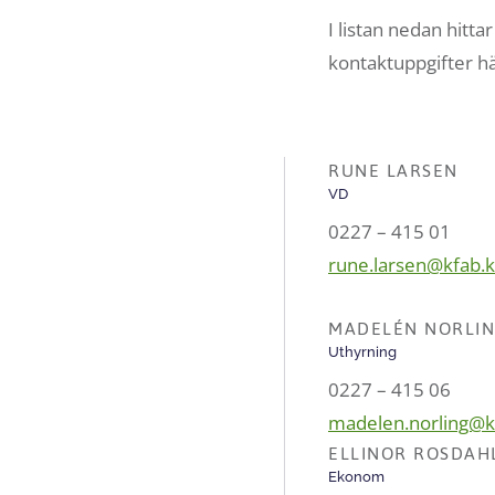
I listan nedan hitt
kontaktuppgifter hä
RUNE LARSEN
VD
0227 – 415 01
rune.larsen@kfab.
MADELÉN NORLI
Uthyrning
0227 – 415 06
madelen.norling@k
ELLINOR ROSDAH
Ekonom