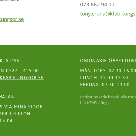
073-662 94 00
tony.crona@kfab.kungs
kungsor.se
KTA OSS
ORDINARIE ÖPPETTIDE
N 0227 - 415 00
MÅN-TORS: 07:30-16:0
KFAB.KUNGSOR.SE
LUNCH: 12:00-12:30
FREDAG: 07:30-13:00
MÄLAN
Endast bokade besök. Alla röd
har KFAB stängt.
S VIA
MINA SIDOR
PER TELEFON
15 04.