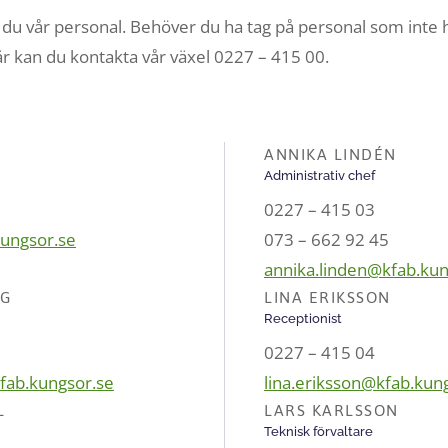
ar du vår personal. Behöver du ha tag på personal som inte 
r kan du kontakta vår växel 0227 – 415 00.
ANNIKA LINDÉN
Administrativ chef
0227 – 415 03
kungsor.se
073 – 662 92 45
annika.linden@kfab.kun
NG
LINA ERIKSSON
Receptionist
0227 – 415 04
fab.kungsor.se
lina.eriksson@kfab.kun
L
LARS KARLSSON
Teknisk förvaltare