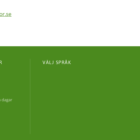
or.se
R
VÄLJ SPRÅK
0
a dagar