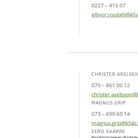
0227 – 415 07
ellinor.rosdahl@kf
CHRISTER AXELSS
070 – 861 00 12
christer.axelsson@
MAGNUS GRIP
073 – 699 60 14
magnus.grip@kfab.
EERO KAARRE
Besiktningsman/Fastigh