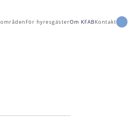
 områden
För hyresgäster
Om KFAB
Kontakt