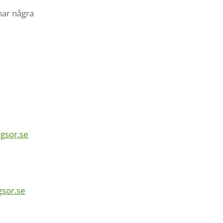
har några
gsor.se
gsor.se