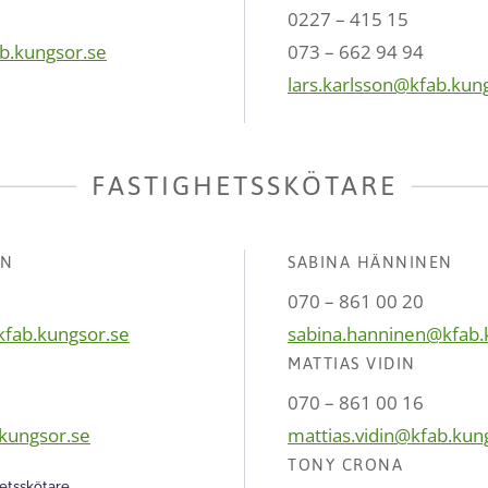
0227 – 415 15
ab.kungsor.se
073 – 662 94 94
lars.karlsson@kfab.kun
FASTIGHETSSKÖTARE
ON
SABINA HÄNNINEN
070 – 861 00 20
kfab.kungsor.se
sabina.hanninen@kfab.
MATTIAS VIDIN
070 – 861 00 16
kungsor.se
mattias.vidin@kfab.kun
TONY CRONA
etsskötare