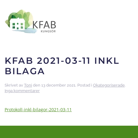
Skip to main content
KFAB 2021-03-11 INKL
BILAGA
Skrivet av
Toni
den
13 december 2021
. Postad i
Okategoriserade
.
till
Inga kommentarer
KFAB
2021-
03-
Protokoll-inkl-bilagor-2021-03-11
11
inkl
bilaga