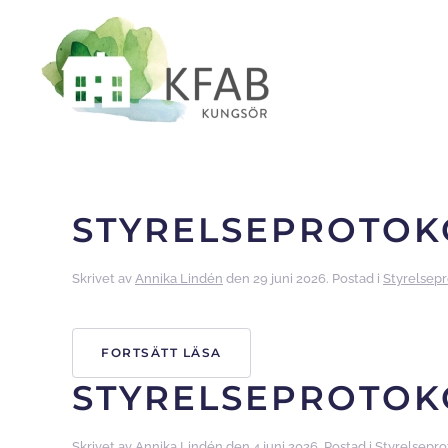
Skip to main content
STYRELSEPROTOKO
Skrivet av
Annika Lindén
den
29 juni 2026
. Postad i
Styrelsepr
FORTSÄTT LÄSA
STYRELSEPROTOKO
Skrivet av
Annika Lindén
den
4 juni 2026
. Postad i
Styrelsepro