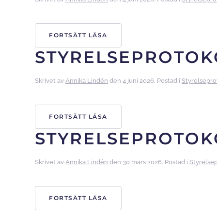
FORTSÄTT LÄSA
STYRELSEPROTOKO
Skrivet av
Annika Lindén
den
4 juni 2026
. Postad i
Styrelsepro
FORTSÄTT LÄSA
STYRELSEPROTOKO
Skrivet av
Annika Lindén
den
30 mars 2026
. Postad i
Styrelse
FORTSÄTT LÄSA