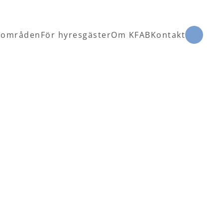
 områden
För hyresgäster
Om KFAB
Kontakt