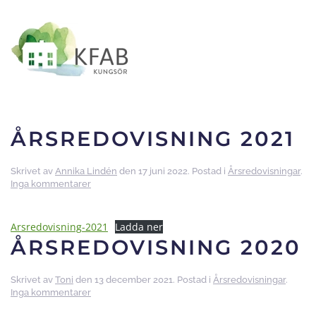
Skip to main content
ÅRSREDOVISNING 2021
Skrivet av
Annika Lindén
den
17 juni 2022
. Postad i
Årsredovisningar
.
till
Inga kommentarer
Årsredovisning
2021
Arsredovisning-2021
Ladda ner
ÅRSREDOVISNING 2020
Skrivet av
Toni
den
13 december 2021
. Postad i
Årsredovisningar
.
till
Inga kommentarer
Årsredovisning