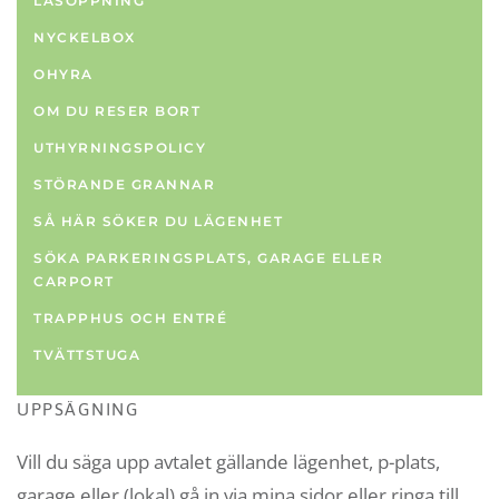
LÅSÖPPNING
NYCKELBOX
OHYRA
OM DU RESER BORT
UTHYRNINGSPOLICY
STÖRANDE GRANNAR
SÅ HÄR SÖKER DU LÄGENHET
SÖKA PARKERINGSPLATS, GARAGE ELLER
CARPORT
TRAPPHUS OCH ENTRÉ
TVÄTTSTUGA
UPPSÄGNING
Vill du säga upp avtalet gällande lägenhet, p-plats,
garage eller (lokal) gå in via mina sidor eller ringa till