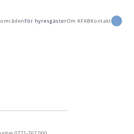
 områden
För hyresgäster
Om KFAB
Kontakt
curitas 0771-767 000.