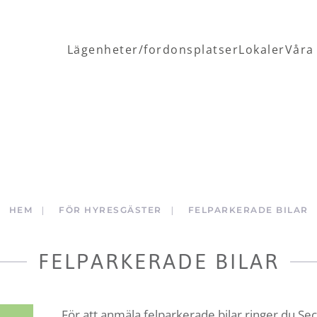
Lägenheter/fordonsplatser
Lokaler
Våra
HEM
FÖR HYRESGÄSTER
FELPARKERADE BILAR
FELPARKERADE BILAR
För att anmäla felparkerade bilar ringer du Se